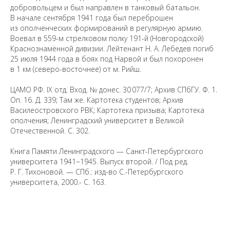
добровольцем и был направлен в танковый батальон.
В начале сентября 1941 года был переброшен
из ополченческих формирований в регулярную армию.
Воевал в 559-м стрелковом полку 191-й (Новгородской)
Краснознамённой дивизии. Лейтенант Н. А. Лебедев погиб
25 июля 1944 года в боях под Нарвой и был похоронен
в 1 км (северо-восточнее) от м. Рийш.
ЦАМО РФ. IX отд. Вход. № донес. 30 077/7; Архив СПбГУ. Ф. 1.
Оп. 16. Д. 339; Там же. Картотека студентов; Архив
Василеостровского РВК; Картотека призыва; Картотека
ополчения; Ленинградский университет в Великой
Предложить
Отечественной. С. 302.
дополнения к материалу
Книга Памяти Ленинградского — Санкт-Петербургского
университета 1941−1945. Выпуск второй. / Под ред.
Уважаемые универсанты и гости! Если
Р. Г. Тихоновой. — СПб.: изд-во С.-Петербургского
вы заметили неточность в опубликованных
сведениях, пожалуйста, сообщите об этом
университета, 2000.- С. 163.
на электронный адрес
pro@spbu.ru