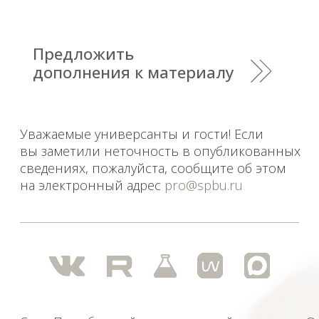
Уважаемые универсанты и гости! Если
вы заметили неточность в опубликованных
сведениях, пожалуйста, сообщите об этом
на электронный адрес
pro@spbu.ru
Санкт-Петербургский государственный университет
©
2026
Saint Petersburg State University
© 2026
Политика СПбГУ в отношении обработки
персональных данных
На данном информационном ресурсе могут быть
опубликованы архивные материалы с упоминанием
физических и юридических лиц, включенных
Министерством юстиции Российской Федерации в реестр
иностранных агентов, а также организаций, признанных
экстремистскими и запрещенных на территории
Российской Федерации.