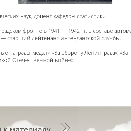
ческих наук, доцент кафедры статистики.
радском фронте в 1941 — 1942 гг. в составе автом
 — старший лейтенант интендантской службы.
е награды: медали «За оборону Ленинграда», «За 
икой Отечественной войне».
 к материалу