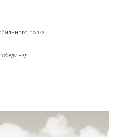
обильного полка.
победу над