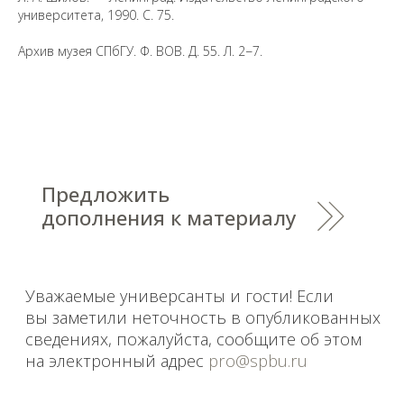
университета, 1990. С. 75.
Предложить
дополнения к материалу
Архив музея СПбГУ. Ф. ВОВ. Д. 55. Л. 2−7.
Уважаемые универсанты и гости! Если
вы заметили неточность в опубликованных
сведениях, пожалуйста, сообщите об этом
на электронный адрес
pro@spbu.ru
Санкт-Петербургский государственный университет
©
2026
Saint Petersburg State University
© 2026
Политика СПбГУ в отношении обработки
персональных данных
На данном информационном ресурсе могут быть
опубликованы архивные материалы с упоминанием
физических и юридических лиц, включенных
Министерством юстиции Российской Федерации в реестр