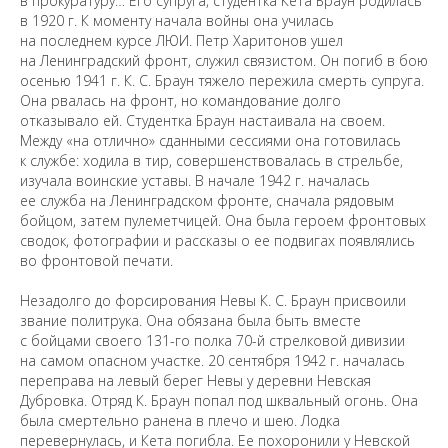
в прокуратуру… Его супруга, студентка Кета Браун родилась
в 1920 г. К моменту начала войны она училась
на последнем курсе ЛЮИ. Петр Харитонов ушел
на Ленинградский фронт, служил связистом. Он погиб в бою
осенью 1941 г. К. С. Браун тяжело пережила смерть супруга.
Она рвалась на фронт, но командование долго
отказывало ей. Студентка Браун настаивала на своем.
Между «на отлично» сданными сессиями она готовилась
к службе: ходила в тир, совершенствовалась в стрельбе,
изучала воинские уставы. В начале 1942 г. началась
ее служба на Ленинградском фронте, сначала рядовым
бойцом, затем пулеметчицей. Она была героем фронтовых
сводок, фотографии и рассказы о ее подвигах появлялись
во фронтовой печати.
Незадолго до форсирования Невы К. С. Браун присвоили
звание политрука. Она обязана была быть вместе
с бойцами своего 131-го полка 70-й стрелковой дивизии
на самом опасном участке. 20 сентября 1942 г. началась
переправа на левый берег Невы у деревни Невская
Дубровка. Отряд К. Браун попал под шквальный огонь. Она
была смертельно ранена в плечо и шею. Лодка
перевернулась, и Кета погибла. Ее похоронили у Невской