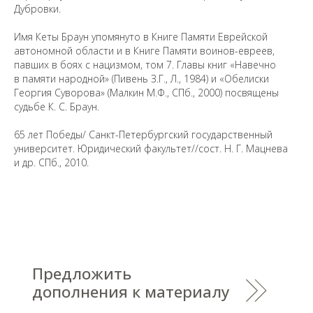
Дубровки.
Предложить
дополнения к материалу
Имя Кеты Браун упомянуто в Книге Памяти Еврейской
автономной области и в Книге Памяти воинов-евреев,
павших в боях с нацизмом, том 7. Главы книг «Навечно
Уважаемые универсанты и гости! Если
в памяти народной» (Пивень З.Г., Л., 1984) и «Обелиски
вы заметили неточность в опубликованных
Георгия Суворова» (Малкин М.Ф., СПб., 2000) посвящены
сведениях, пожалуйста, сообщите об этом
судьбе К. С. Браун.
на электронный адрес
pro@spbu.ru
65 лет Победы/ Санкт-Петербургский государственный
университет. Юридический факультет//сост. Н. Г. Мацнева
и др. СПб.,
2010.
Санкт-Петербургский государственный университет
©
2026
Saint Petersburg State University
© 2026
Политика СПбГУ в отношении обработки
персональных данных
На данном информационном ресурсе могут быть
опубликованы архивные материалы с упоминанием
физических и юридических лиц, включенных
Министерством юстиции Российской Федерации в реестр
иностранных агентов, а также организаций, признанных