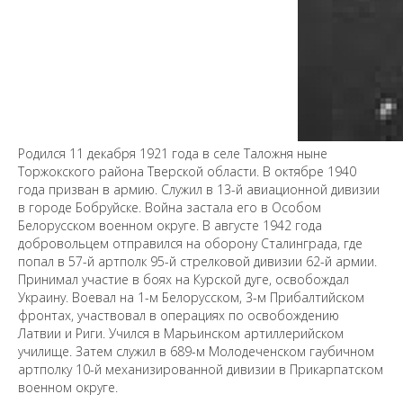
Родился 11 декабря 1921 года в селе Таложня ныне
Торжокского района Тверской области. В октябре 1940
года призван в армию. Служил в 13-й авиационной дивизии
в городе Бобруйске. Война застала его в Особом
Белорусском военном округе. В августе 1942 года
добровольцем отправился на оборону Сталинграда, где
попал в 57-й артполк 95-й стрелковой дивизии 62-й армии.
Принимал участие в боях на Курской дуге, освобождал
Украину. Воевал на 1-м Белорусском, 3-м Прибалтийском
фронтах, участвовал в операциях по освобождению
Латвии и Риги. Учился в Марьинском артиллерийском
училище. Затем служил в 689-м Молодеченском гаубичном
Предложить
артполку 10-й механизированной дивизии в Прикарпатском
дополнения к материалу
военном округе.