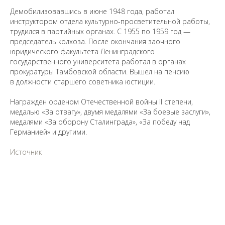
Демобилизовавшись в июне 1948 года, работал
Уважаемые универсанты и гости! Если
инструктором отдела культурно-просветительной работы,
вы заметили неточность в опубликованных
сведениях, пожалуйста, сообщите об этом
трудился в партийных органах. С 1955 по 1959 год —
на электронный адрес
pro@spbu.ru
председатель колхоза. После окончания заочного
юридического факультета Ленинградского
государственного университета работал в органах
прокуратуры Тамбовской области. Вышел на пенсию
в должности старшего советника юстиции.
Награжден орденом Отечественной войны II степени,
Санкт-Петербургский государственный университет
©
медалью «За отвагу», двумя медалями «За боевые заслуги»,
2026
медалями «За оборону Сталинграда», «За победу над
Saint Petersburg State University
© 2026
Германией» и другими.
Политика СПбГУ в отношении обработки
персональных данных
Источник
На данном информационном ресурсе могут быть
опубликованы архивные материалы с упоминанием
физических и юридических лиц, включенных
Министерством юстиции Российской Федерации в реестр
иностранных агентов, а также организаций, признанных
экстремистскими и запрещенных на территории
Российской Федерации.