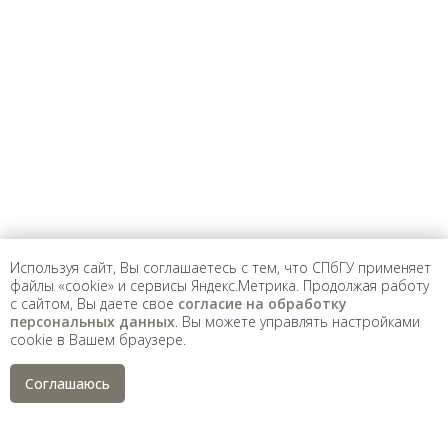
Предложить
дополнения к материалу
Уважаемые универсанты и гости! Если
вы заметили неточность в опубликованных
сведениях, пожалуйста, сообщите об этом
на электронный адрес
pro@spbu.ru
Используя сайт, Вы соглашаетесь с тем, что СПбГУ применяет
файлы «cookie» и сервисы Яндекс.Метрика. Продолжая работу
с сайтом, Вы даете свое
согласие на обработку
Санкт-Петербургский государственный университет
©
персональных данных
. Вы можете управлять настройками
2026
cookie в Вашем браузере.
Saint Petersburg State University
© 2026
Политика СПбГУ в отношении обработки
Соглашаюсь
персональных данных
На данном информационном ресурсе могут быть
опубликованы архивные материалы с упоминанием
физических и юридических лиц, включенных