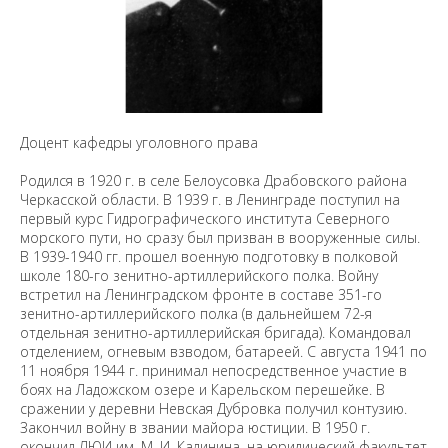
Доцент кафедры уголовного права
Родился в 1920 г. в селе Белоусовка Драбовского района
Черкасской области. В 1939 г. в Ленинграде поступил на
первый курс Гидрографического института Северного
морского пути, но сразу был призван в вооруженные силы.
В 1939-1940 гг. прошел военную подготовку в полковой
школе 180-го зенитно-артиллерийского полка. Войну
встретил на Ленинградском фронте в составе 351-го
зенитно-артиллерийского полка (в дальнейшем 72-я
отдельная зенитно-артиллерийская бригада). Командовал
отделением, огневым взводом, батареей. С августа 1941 по
11 ноября 1944 г. принимал непосредственное участие в
боях на Ладожском озере и Карельском перешейке. В
сражении у деревни Невская Дубровка получил контузию.
Закончил войну в звании майора юстиции. В 1950 г.
окончил ЛЮИ им. М. И. Калинина, на юридический факультет