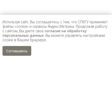
Санкт-Петербургский государственный университет
©
2026
Используя сайт, Вы соглашаетесь с тем, что СПбГУ применяет
Saint Petersburg State University
© 2026
файлы «cookie» и сервисы Яндекс.Метрика. Продолжая работу
Политика СПбГУ в отношении обработки
с сайтом, Вы даете свое
согласие на обработку
персональных данных
персональных данных
. Вы можете управлять настройками
cookie в Вашем браузере.
На данном информационном ресурсе могут быть
опубликованы архивные материалы с упоминанием
физических и юридических лиц, включенных
Соглашаюсь
Министерством юстиции Российской Федерации в реестр
иностранных агентов, а также организаций, признанных
экстремистскими и запрещенных на территории
Российской Федерации.