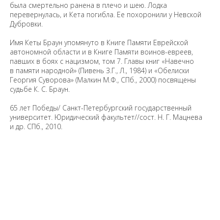
была смертельно ранена в плечо и шею. Лодка
перевернулась, и Кета погибла. Ее похоронили у Невской
Дубровки.
Имя Кеты Браун упомянуто в Книге Памяти Еврейской
автономной области и в Книге Памяти воинов-евреев,
павших в боях с нацизмом, том 7. Главы книг «Навечно
в памяти народной» (Пивень З.Г., Л., 1984) и «Обелиски
Георгия Суворова» (Малкин М.Ф., СПб., 2000) посвящены
судьбе К. С. Браун.
65 лет Победы/ Санкт-Петербургский государственный
университет. Юридический факультет//сост. Н. Г. Мацнева
и др. СПб.,
2010.