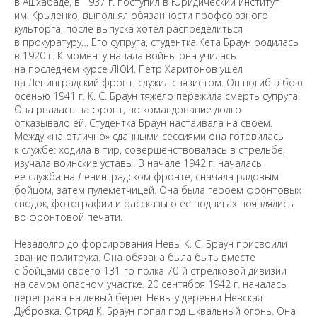
в Ашхабаде, в 1937 г. поступил в Юридический институт
им. Крыленко, выполнял обязанности профсоюзного
культорга, после выпуска хотел распределиться
в прокуратуру… Его супруга, студентка Кета Браун родилась
в 1920 г. К моменту начала войны она училась
на последнем курсе ЛЮИ. Петр Харитонов ушел
на Ленинградский фронт, служил связистом. Он погиб в бою
осенью 1941 г. К. С. Браун тяжело пережила смерть супруга.
Она рвалась на фронт, но командование долго
отказывало ей. Студентка Браун настаивала на своем.
Между «на отлично» сданными сессиями она готовилась
к службе: ходила в тир, совершенствовалась в стрельбе,
изучала воинские уставы. В начале 1942 г. началась
ее служба на Ленинградском фронте, сначала рядовым
бойцом, затем пулеметчицей. Она была героем фронтовых
сводок, фотографии и рассказы о ее подвигах появлялись
во фронтовой печати.
Незадолго до форсирования Невы К. С. Браун присвоили
звание политрука. Она обязана была быть вместе
с бойцами своего 131-го полка 70-й стрелковой дивизии
на самом опасном участке. 20 сентября 1942 г. началась
переправа на левый берег Невы у деревни Невская
Дубровка. Отряд К. Браун попал под шквальный огонь. Она