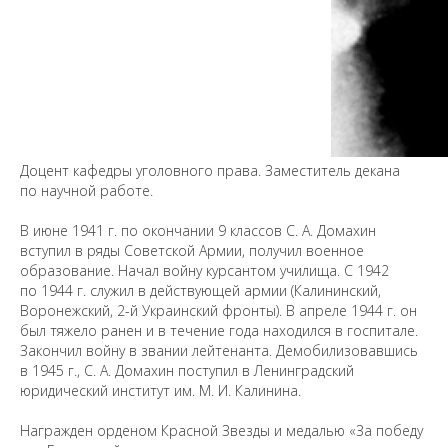
Доцент кафедры уголовного права. Заместитель декана
Предложить
по научной работе.
дополнения к материалу
В июне 1941 г. по окончании 9 классов С. А. Домахин
вступил в ряды Советской Армии, получил военное
Уважаемые универсанты и гости! Если
образование. Начал войну курсантом училища. С 1942
вы заметили неточность в опубликованных
по 1944 г. служил в действующей армии (Калининский,
сведениях, пожалуйста, сообщите об этом
Воронежский, 2-й Украинский фронты). В апреле 1944 г. он
на электронный адрес
pro@spbu.ru
был тяжело ранен и в течение года находился в госпитале.
Закончил войну в звании лейтенанта. Демобилизовавшись
в 1945 г., С. А. Домахин поступил в Ленинградский
юридический институт им. М. И. Калинина.
Награжден орденом Красной Звезды и медалью «За победу
Санкт-Петербургский государственный университет
©