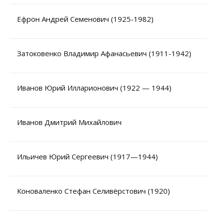
На данном информационном ресурсе могут быть
Ефрон Андрей Семенович (1925-1982)
опубликованы архивные материалы с упоминанием
физических и юридических лиц, включенных
Министерством юстиции Российской Федерации в реестр
иностранных агентов, а также организаций, признанных
экстремистскими и запрещенных на территории
Российской Федерации.
Затоковенко Владимир Афанасьевич (1911-1942)
Иванов Юрий Илларионович (1922 — 1944)
Иванов Дмитрий Михайлович
Ильичев Юрий Сергеевич (1917—1944)
Коноваленко Стефан Селивёрстович (1920)