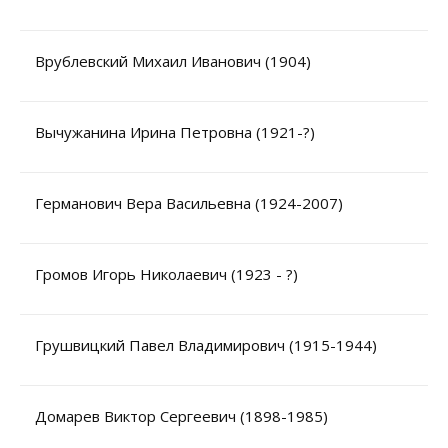
Врублевский Михаил Иванович (1904)
Вычужанина Ирина Петровна (1921-?)
Уважаемые универсанты и гости! Если
вы заметили неточность в опубликованных
Германович Вера Васильевна (1924-2007)
сведениях, пожалуйста, сообщите об этом
на электронный адрес
pro@spbu.ru
Громов Игорь Николаевич (1923 - ?)
Грушвицкий Павел Владимирович (1915-1944)
Санкт-Петербургский государственный университет
©
2026
Saint Petersburg State University
© 2026
Домарев Виктор Сергеевич (1898-1985)
Политика СПбГУ в отношении обработки
персональных данных