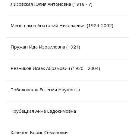
Лисовская Юлия Антоновна (1918 - ?)
Меньшаков Анатолий Николаевич (1924-2002)
Пружан Ида Израиловна (1921)
Резников Исаак Абрамович (1920 - 2004)
Тоболовская Евгения Наумовна
Трубецкая Анна Евдокимовна
Уважаемые универсанты и гости! Если
вы заметили неточность в опубликованных
сведениях, пожалуйста, сообщите об этом
Хавезон Борис Семенович