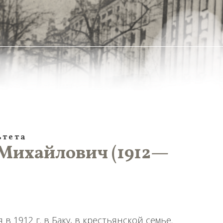
ьтета
Михайлович (1912—
 1912 г. в Баку, в крестьянской семье.