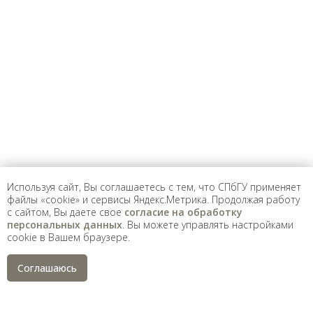
Предложить
дополнения к материалу
Уважаемые универсанты и гости! Если
вы заметили неточность в опубликованных
сведениях, пожалуйста, сообщите об этом
на электронный адрес
pro@spbu.ru
Используя сайт, Вы соглашаетесь с тем, что СПбГУ применяет
файлы «cookie» и сервисы Яндекс.Метрика. Продолжая работу
с сайтом, Вы даете свое
согласие на обработку
Санкт-Петербургский государственный университет
©
персональных данных
. Вы можете управлять настройками
2026
cookie в Вашем браузере.
Saint Petersburg State University
© 2026
Политика СПбГУ в отношении обработки
Соглашаюсь
персональных данных
На данном информационном ресурсе могут быть
опубликованы архивные материалы с упоминанием
физических и юридических лиц, включенных