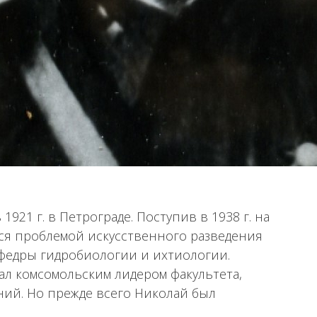
921 г. в Петрограде. Поступив в 1938 г. на
лся проблемой искусственного разведения
афедры гидробиологии и ихтиологии.
 комсомольским лидером факультета,
ий. Но прежде всего Николай был