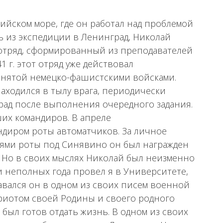
пийском море, где он работал над проблемой
 из экспедиции в Ленинград, Николай
й отряд, сформированный из преподавателей
1 г. этот отряд уже действовал
анятой немецко-фашистскими войсками.
 находился в тылу врага, периодически
ад после выполнения очередного задания.
ших командиров. В апреле
андиром роты автоматчиков. За личное
иями роты под Синявино он был награжден
. Но в своих мыслях Николай был неизменно
и неполных года провел я в Университете,
авался он в одном из своих писем военной
триотом своей Родины и своего родного
 был готов отдать жизнь. В одном из своих