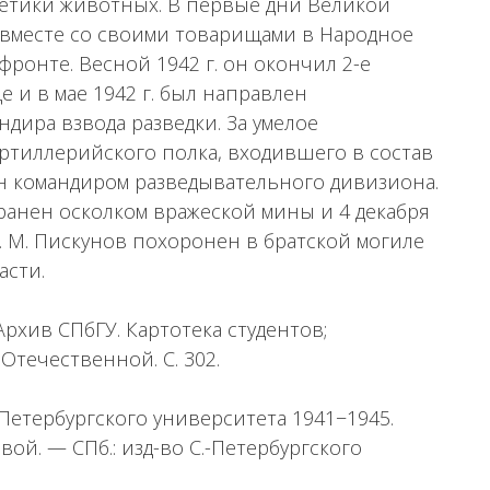
нетики животных. В первые дни Великой
вместе со своими товарищами в Народное
ронте. Весной 1942 г. он окончил 2-е
 и в мае 1942 г. был направлен
дира взвода разведки. За умелое
ртиллерийского полка, входившего в состав
ен командиром разведывательного дивизиона.
 ранен осколком вражеской мины и 4 декабря
В. М. Пискунов похоронен в братской могиле
асти.
 Архив СПбГУ. Картотека студентов;
течественной. С. 302.
Петербургского университета 1941−1945.
овой. — СПб.: изд-во С.-Петербургского