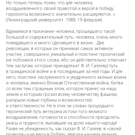
Но только теперь понял, что для человека,
воодушевленного своей правотой и верой в победу,
горизонты возможного значительно расширяются…»
(Ленинградский университет. 1988. 19 февраля) .
Вдумаемся в признание человека, прошедшего такой
большой и содержательный путь, человека, очень много
повидавшего и много сделавшего в жизни… Две
революции, в которых он принимал самое активное
участие, совершенно уникальный и поистине героический
(не побоимся этого слова, ибо он действительно отвечает
тем заслугам, которые принадлежат Ф. И. Галееву) путь
в гражданской войне и в последующие за ней годы. И для
него, поистине заслуженного и умудренного жизнью воина
и человека, именно Великая Отечественная война, битва
со всем тем страшным злом, которое принес на нашу
землю и которым грозил всему человечеству фашизм,
раскрыли новые глубины и возможностей,
и ответственности. Не в этих ли словах прошедшего
героический путь ветерана истоки того великого
воодушевления, готовности и способности преодолеть
ужасы и трудности, выпавшие на долю нашего народа!
Разве не убежденность, как сказал Ф. И. Галеев, в «своей
правоте» и не вера в Победу, двигала нашими людьми,