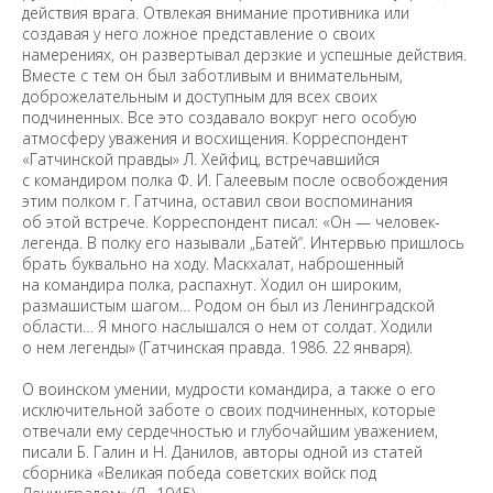
действия врага. Отвлекая внимание противника или
создавая у него ложное представление о своих
намерениях, он развертывал дерзкие и успешные действия.
Вместе с тем он был заботливым и внимательным,
доброжелательным и доступным для всех своих
подчиненных. Все это создавало вокруг него особую
атмосферу уважения и восхищения. Корреспондент
«Гатчинской правды» Л. Хейфиц, встречавшийся
с командиром полка Ф. И. Галеевым после освобождения
этим полком г. Гатчина, оставил свои воспоминания
об этой встрече. Корреспондент писал: «Он — человек-
легенда. В полку его называли „Батей“. Интервью пришлось
брать буквально на ходу. Маскхалат, наброшенный
на командира полка, распахнут. Ходил он широким,
размашистым шагом… Родом он был из Ленинградской
области… Я много наслышался о нем от солдат. Ходили
о нем легенды» (Гатчинская правда. 1986. 22 января).
О воинском умении, мудрости командира, а также о его
исключительной заботе о своих подчиненных, которые
отвечали ему сердечностью и глубочайшим уважением,
писали Б. Галин и Н. Данилов, авторы одной из статей
сборника «Великая победа советских войск под