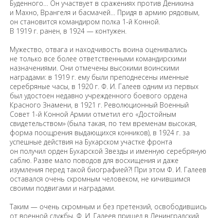
Буденного… Он участвует в сражениях против Деникина
и Махно, Врангеля и басмачей… Придя в армию рядовым,
он становится командиром полка 1-й Конной.
В 1919 г. ранен, в 1924 — контужен.
Мужество, отвага и находчивость воина оценивались
не только все более ответственными командирскими
назначениями. Они отмечены высокими воинскими
наградами: в 1919 г. ему были преподнесены именные
серебряные часы, в 1920 г. Ф. И. Галеев одним из первых
был удостоен недавно учрежденного боевого ордена
Красного Знамени, в 1921 г. Революционный Военный
Совет 1-й Конной Армии отметил его «Достойным
свидетельством» (была такая, по тем временам высокая,
форма поощрения выдающихся конников), в 1924 г. за
успешные действия на Бухарском участке фронта
он получил орден Бухарской Звезды и именную серебряную
саблю. Разве мало поводов для восхищения и даже
изумления перед такой биографией?! При этом Ф. И. Галеев
оставался очень скромным человеком, не кичившимся
своими подвигами и наградами.
Таким — очень скромным и без претензий, освободившись
от военной службы, Ф. И. Галеев пришел в Ленинградский