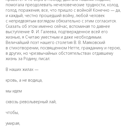
помогала преодолевать нечеловеческие трудности, холод,
голод, поражения, все, что пришло с войной! Конечно — да,
и каждый, честно прошедший войну, любой человек
с непредвзятым взглядом обязательно с этим согласится.
Сказать об этом именно сейчас, вспоминая то давнее
выступление Ф. И. Галеева, подтвержденное всей его
жизнью, я Считаю уместным и даже необходимым.
Величайший поэт нашего столетия В. В. Маяковский
в стихотворении, посвященном Нетте, гражданину и герою,
в других, но чрезвычайных обстоятельствах отдавшему
жизнь за Родину, писал:
Предложить
В наших жилах —
дополнения к материалу
кровь, а не водица,
мы идем
Уважаемые универсанты и гости! Если
вы заметили неточность в опубликованных
сквозь револьверный лай,
сведениях, пожалуйста, сообщите об этом
на электронный адрес
pro@spbu.ru
чтобы,
умирая,