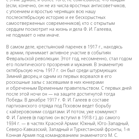
(если, конечно, он не из числа яростных антисоветчиков,
с упоением и яростью чернящих всю нашу
послеоктябрьскую историю и ее бескорыстных
самоотверженных современников), кто с открытым
сердцем посмотрит на жизнь и дела Ф. И. Галеева,
не подумает о нем иначе.
В самом деле, крестьянский паренек в 1917 г., находясь
в армии, принимает активное участие в событиях
Февральской революции. Этот год, несомненно, стал годом
его политического прозрения и мужания. В знаменитую
октябрьскую ночь 1917 г. он был среди штурмующих
Зимний дворец и одним из первых ворвался в его
роскошные залы с засевшими в них юнкерами
и обреченным Временным правительством. С первых дней
после этой ночи он — на защите достигнутой тогда
Победы. В декабре 1917 г. Ф. И. Галеев в составе
партизанского отряда под Псковом ведет борьбу
с кайзеровскими солдатами. И потом, уже коммунист
Ф. И. Галеев (в партию он вступил в 1918 г.), до самого
1934 г. — в частях Красной Армии: Южный, Юго-Западный,
Северо-Кавказский, Западный и Туркестанский фронты, 1-я
Конная Армия под командованием знаменитого М. С.