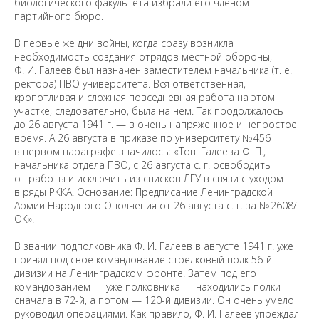
биологического факультета избрали его членом
партийного бюро.
В первые же дни войны, когда сразу возникла
необходимость создания отрядов местной обороны,
Ф. И. Галеев был назначен заместителем начальника (т. е.
ректора) ПВО университета. Вся ответственная,
кропотливая и сложная повседневная работа на этом
участке, следовательно, была на нем. Так продолжалось
до 26 августа 1941 г. — в очень напряженное и непростое
время. А 26 августа в приказе по университету № 456
в первом параграфе значилось: «Тов. Галеева Ф. П.,
начальника отдела ПВО, с 26 августа с. г. освободить
от работы и исключить из списков ЛГУ в связи с уходом
в ряды РККА. Основание: Предписание Ленинградской
Армии Народного Ополчения от 26 августа с. г. за № 2608/
ОК».
В звании подполковника Ф. И. Галеев в августе 1941 г. уже
принял под свое командование стрелковый полк 56-й
дивизии на Ленинградском фронте. Затем под его
командованием — уже полковника — находились полки
сначала в 72-й, а потом — 120-й дивизии. Он очень умело
руководил операциями. Как правило, Ф. И. Галеев упреждал