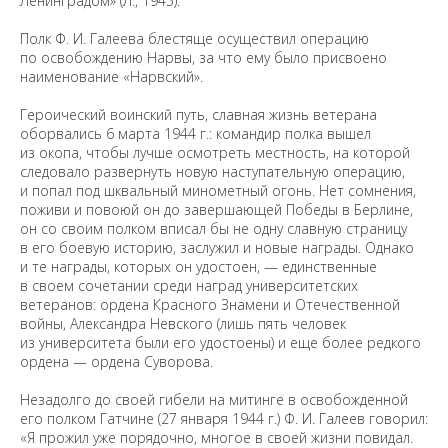
Ленинградом» (Л., 1945).
Полк Ф. И. Галеева блестяще осуществил операцию
по освобождению Нарвы, за что ему было присвоено
наименование «Нарвский».
Героический воинский путь, славная жизнь ветерана
оборвались 6 марта 1944 г.: командир полка вышел
из окопа, чтобы лучше осмотреть местность, на которой
следовало развернуть новую наступательную операцию,
и попал под шквальный минометный огонь. Нет сомнения,
поживи и повоюй он до завершающей Победы в Берлине,
он со своим полком вписал бы не одну славную страницу
в его боевую историю, заслужил и новые награды. Однако
и те награды, которых он удостоен, — единственные
в своем сочетании среди наград университетских
ветеранов: ордена Красного Знамени и Отечественной
войны, Александра Невского (лишь пять человек
из университета были его удостоены) и еще более редкого
ордена — ордена Суворова.
Незадолго до своей гибели на митинге в освобожденной
его полком Гатчине (27 января 1944 г.) Ф. И. Галеев говорил:
«Я прожил уже порядочно, многое в своей жизни повидал.