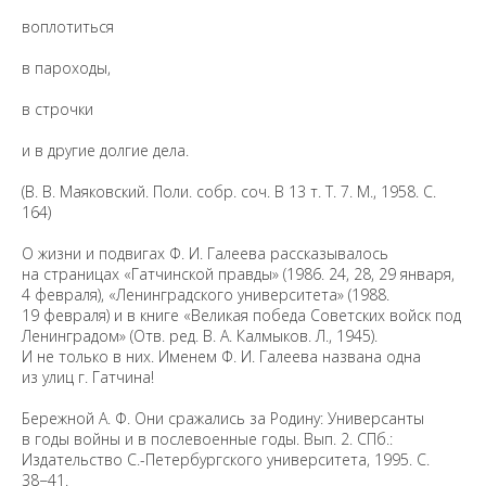
воплотиться
в пароходы,
Санкт-Петербургский государственный университет
©
2026
в строчки
Saint Petersburg State University
© 2026
Политика СПбГУ в отношении обработки
и в другие долгие дела.
персональных данных
На данном информационном ресурсе могут быть
(В. В. Маяковский. Поли. собр. соч. В 13 т. Т. 7. М., 1958. С.
опубликованы архивные материалы с упоминанием
физических и юридических лиц, включенных
164)
Министерством юстиции Российской Федерации в реестр
иностранных агентов, а также организаций, признанных
экстремистскими и запрещенных на территории
О жизни и подвигах Ф. И. Галеева рассказывалось
Российской Федерации.
на страницах «Гатчинской правды» (1986. 24, 28, 29 января,
4 февраля), «Ленинградского университета» (1988.
19 февраля) и в книге «Великая победа Советских войск под
Ленинградом» (Отв. ред. В. А. Калмыков. Л., 1945).
И не только в них. Именем Ф. И. Галеева названа одна
из улиц г. Гатчина!
Бережной А. Ф. Они сражались за Родину: Универсанты
в годы войны и в послевоенные годы. Вып. 2. СПб.:
Издательство С.-Петербургского университета, 1995. С.
38−41.