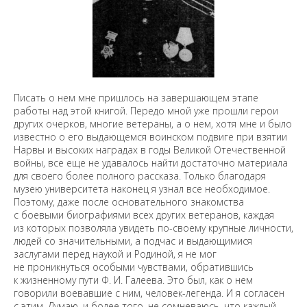
Писать о нем мне пришлось на завершающем этапе
работы над этой книгой. Передо мной уже прошли герои
других очерков, многие ветераны, а о нем, хотя мне и было
известно о его выдающемся воинском подвиге при взятии
Нарвы и высоких наградах в годы Великой Отечественной
войны, все еще не удавалось найти достаточно материала
для своего более полного рассказа. Только благодаря
музею университета наконец я узнал все необходимое.
Поэтому, даже после основательного знакомства
с боевыми биографиями всех других ветеранов, каждая
из которых позволяла увидеть по-своему крупные личности,
людей со значительными, а подчас и выдающимися
заслугами перед наукой и Родиной, я не мог
не проникнуться особыми чувствами, обратившись
к жизненному пути Ф. И. Галеева. Это был, как о нем
говорили воевавшие с ним, человек-легенда. И я согласен
с этим. Думаю, и более того, не сомневаюсь, что каждый