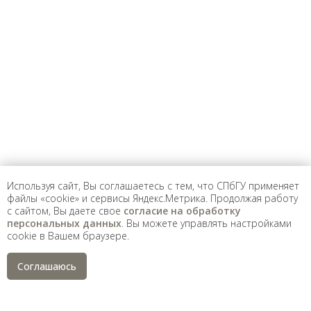
Предложить
дополнения к материалу
Уважаемые универсанты и гости! Если
вы заметили неточность в опубликованных
сведениях, пожалуйста, сообщите об этом
на электронный адрес
pro@spbu.ru
Используя сайт, Вы соглашаетесь с тем, что СПбГУ применяет
файлы «cookie» и сервисы Яндекс.Метрика. Продолжая работу
с сайтом, Вы даете свое
согласие на обработку
Санкт-Петербургский государственный университет
©
персональных данных
. Вы можете управлять настройками
2026
cookie в Вашем браузере.
Saint Petersburg State University
© 2026
Политика СПбГУ в отношении обработки
Соглашаюсь
персональных данных
На данном информационном ресурсе могут быть
опубликованы архивные материалы с упоминанием
физических и юридических лиц, включенных