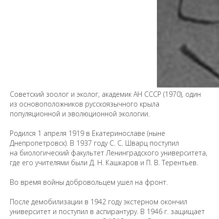
Советский зоолог и эколог, академик АН СССР (1970), один
из основоположников русскоязычного крыла
популяционной и эволюционной экологии.
Родился 1 апреля 1919 в Екатеринославе (ныне
Предложить
Днепропетровск). В 1937 году С. С. Шварц поступил
дополнения к материалу
на биологический факультет Ленинградского университета,
где его учителями были Д. Н. Кашкаров и П. В. Терентьев.
Уважаемые универсанты и гости! Если
Во время войны добровольцем ушел на фронт.
вы заметили неточность в опубликованных
сведениях, пожалуйста, сообщите об этом
После демобилизации в 1942 году экстерном окончил
на электронный адрес
pro@spbu.ru
университет и поступил в аспирантуру. В 1946 г. защищает