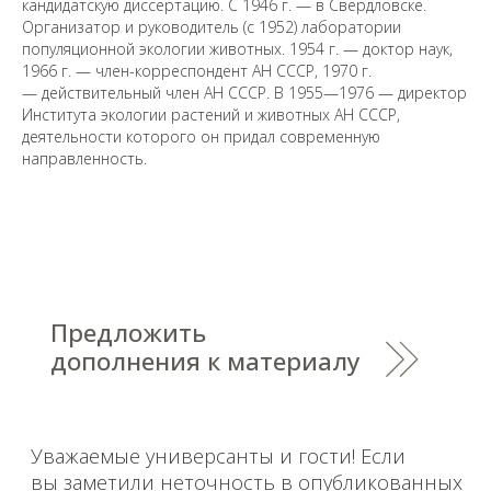
кандидатскую диссертацию. С 1946 г. — в Свердловске.
Организатор и руководитель (с 1952) лаборатории
популяционной экологии животных. 1954 г. — доктор наук,
1966 г. — член-корреспондент АН СССР, 1970 г.
— действительный член АН СССР. В 1955—1976 — директор
Санкт-Петербургский государственный университет
©
Института экологии растений и животных АН СССР,
2026
деятельности которого он придал современную
Saint Petersburg State University
© 2026
направленность.
Политика СПбГУ в отношении обработки
персональных данных
На данном информационном ресурсе могут быть
опубликованы архивные материалы с упоминанием
физических и юридических лиц, включенных
Министерством юстиции Российской Федерации в реестр
иностранных агентов, а также организаций, признанных
экстремистскими и запрещенных на территории
Российской Федерации.