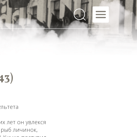
43)
ультета
их лет он увлекся
 рыб личинок,