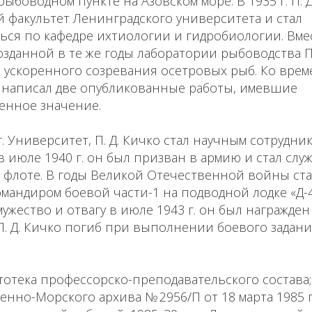
рыбоводном пункте на Азовском море. В 1935 г. П. 
 факультет Ленинградского университета и стал
ься по кафедре ихтиологии и гидробиологии. Вме
озданной в те же годы лаборатории рыбоводства П.
а ускоренного созревания осетровых рыб. Ко вре
 написал две опубликованные работы, имевшие
енное значение.
г. Университет, П. Д. Кичко стал научным сотрудн
в июле 1940 г. он был призван в армию и стал слу
 флоте. В годы Великой Отечественной войны ст
командиром боевой части-1 на подводной лодке «Д-4
ужество и отвагу в июле 1943 г. он был награжде
П. Д. Кичко погиб при выполнении боевого задани
тотека профессорско-преподавательского состава;
нно-Морского архива № 2956/П от 18 марта 1985 