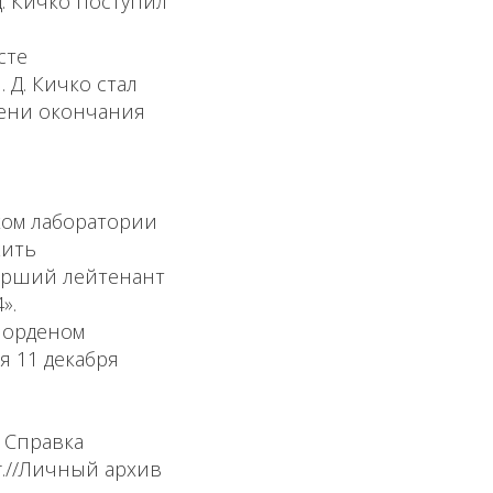
Д. Кичко поступил
сте
 Д. Кичко стал
мени окончания
иком лаборатории
жить
арший лейтенант
».
н орденом
я 11 декабря
 Справка
г.//Личный архив