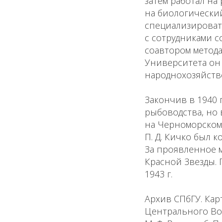
затем работал на 
на биологический
специализироват
с сотрудниками с
соавтором метод
Университета он
народнохозяйств
Закончив в 1940 
рыбоводства, но 
на Черноморском
П. Д. Кичко был 
За проявленное м
Красной Звезды. 
1943 г.
Архив СПбГУ. Кар
Центрального Вое