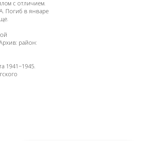
плом с отличием.
. Погиб в январе
ще.
кой
Архив: район:
а 1941−1945.
ргского