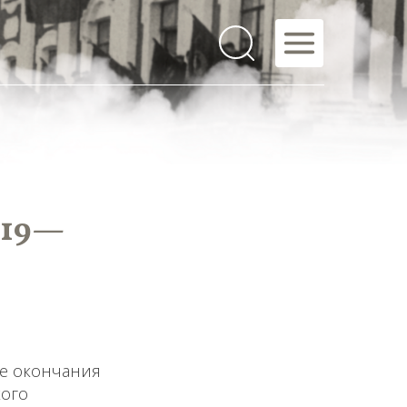
919—
ле окончания
кого