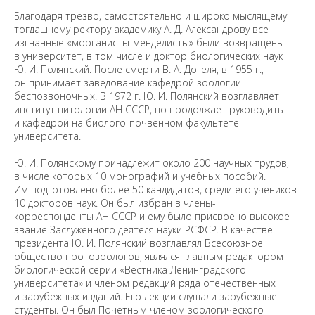
Благодаря трезво, самостоятельно и широко мыслящему
тогдашнему ректору академику А. Д. Александрову все
изгнанные «морганисты-менделисты» были возвращены
в университет, в том числе и доктор биологических наук
Ю. И. Полянский. После смерти В. А. Догеля, в 1955 г.,
он принимает заведование кафедрой зоологии
беспозвоночных. В 1972 г. Ю. И. Полянский возглавляет
институт цитологии АН СССР, но продолжает руководить
и кафедрой на биолого-почвенном факультете
университета.
Ю. И. Полянскому принадлежит около 200 научных трудов,
в числе которых 10 монографий и учебных пособий.
Им подготовлено более 50 кандидатов, среди его учеников
10 докторов наук. Он был избран в члены-
корреспонденты АН СССР и ему было присвоено высокое
звание Заслуженного деятеля науки РСФСР. В качестве
президента Ю. И. Полянский возглавлял Всесоюзное
общество протозоологов, являлся главным редактором
биологической серии «Вестника Ленинградского
университета» и членом редакций ряда отечественных
и зарубежных изданий. Его лекции слушали зарубежные
студенты. Он был Почетным членом зоологического