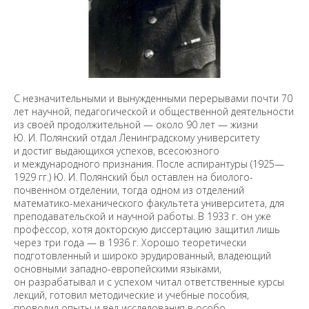
С незначительными и вынужденными перерывами почти 70
лет научной, педагогической и общественной деятельности
из своей продолжительной — около 90 лет — жизни
Ю. И. Полянский отдал Ленинградскому университету
и достиг выдающихся успехов, всесоюзного
и международного признания. После аспирантуры (1925—
1929 гг.) Ю. И. Полянский был оставлен на биолого-
почвенном отделении, тогда одном из отделений
математико-механического факультета университета, для
преподавательской и научной работы. В 1933 г. он уже
профессор, хотя докторскую диссертацию защитил лишь
через три года — в 1936 г. Хорошо теоретически
подготовленный и широко эрудированный, владеющий
основными западно-европейскими языками,
он разрабатывал и с успехом читал ответственные курсы
лекций, готовил методические и учебные пособия,
проводил опыты и вел исследования в особо