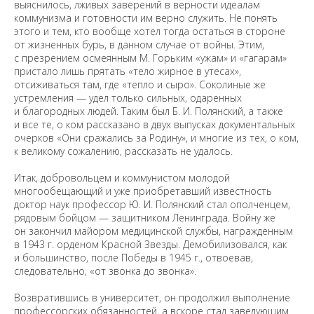
выяснилось, лживых заверений в верности идеалам
коммунизма и готовности им верно служить. Не понять
этого и тем, кто вообще хотел тогда остаться в стороне
от жизненных бурь, в данном случае от войны. Этим,
с презрением осмеянным М. Горьким «ужам» и «гагарам»
пристало лишь прятать «тело жирное в утесах»,
отсиживаться там, где «тепло и сыро». Соколиные же
устремления — удел только сильных, одаренных
и благородных людей. Таким был Б. И. Полянский, а также
и все те, о ком рассказано в двух выпусках документальных
очерков «Они сражались за Родину», и многие из тех, о ком,
к великому сожалению, рассказать не удалось.
Итак, добровольцем и коммунистом молодой
многообещающий и уже приобретавший известность
доктор наук профессор Ю. И. Полянский стал ополченцем,
рядовым бойцом — защитником Ленинграда. Войну же
он закончил майором медицинской службы, награжденным
в 1943 г. орденом Красной Звезды. Демобилизовался, как
и большинство, после Победы в 1945 г., отвоевав,
следовательно, «от звонка до звонка».
Возвратившись в университет, он продолжил выполнение
профессорских обязанностей, а вскоре стал заведующим