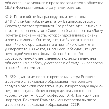
общества Чехословакии и протозоологического общества
США и Франции, членом ряда ученых советов.
Ю. И. Полянский не был равнодушным человеком.
В 1947 г. он был избран депутатом Василеостровского
Совета депутатов трудящихся. Его работа здесь отмечена
тем, что решением этого Совета он был занесен на «Доску
Почета» района — честь, которой удостаивались очень
и очень немногие. Он не однажды избирался в члены
партийного бюро факультета и партийного комитета
университета. В 60-е годы я сам мог наблюдать, как уже
немолодой человек с большой, какой-то особо
сосредоточенной ответственностью, инициативно вел
общественную работу, участвовал в обсуждении вопросов
в партийном комитете.
В 1982 г., как отмечалось в приказе министра Высшего
и среднего специального образования, «за большие
заслуги в развитии советской науки, плодотворную научно-
Предложить
педагогическую и общественную деятельность» член-
дополнения к материалу
корреспондент АН СССР профессор Ю. И. Полянский был
награжден Почетной Грамотой Министерства высшего
и среднего специального образования СССР.
Уважаемые универсанты и гости! Если