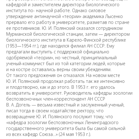
кафедрой и заместителем директора биологического
института по- научной работе. Однако силовое
утверждение антинаучной «теории» академика Лысенко
прервало его работу в университете, разметав по стране
ее противников. Ю. И. Полянский оказался сотрудником
Мурманской биологической станции, затем — директором
биологического института в Карело-Финской республике
(1953—1954 гг.), где находился филиал АН СССР. Ему
предлагали выступить с поддержкой официально
одобряемой «теории», но честный, принципиальный
ученый-коммунист был из той категории людей, которые
и на костре оставались верны своим убеждениям.
От такого предложения он отказался. На новом месте
Ю. И. Полянский продолжал работать так же интенсивно
и плодотворно, как и до этого. В 1953 г. его удалось
возвратить в университет. Руководитель кафедры зоологии
беспозвоночных член-корреспондент АН СССР
В. А. Догель — весьма известный и заслуженный ученый,
писал тогда в своем ходатайстве ректору, что
возвращение Ю. И. Полянского послужит тому, что
«кафедра зоологии беспозвоночных Ленинградского
государственного университета была бы самой сильной
из всех кафедр Союза…» (24 мая 1953 г.).