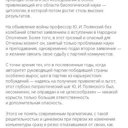
привлекающей его области биологической науки —
цитологии, в которой потом достиг столь высоких
результатов.
На объявление войны профессор Ю. И. Полянский без
колебаний ответил заявлением о вступлении в Народное
Ополчение. Более того, в этот грозный и опасный для
Отчизны момент он, занятый только проблемами науки
и преподавания, одновременно подал второе заявление —
о желании связать свою судьбу с партией коммунистов.
С точки зрения тех, кто в послевоенные годы, когда
авторитет руководящей партии победившей страны
особенно вырос, шел в партию из карьеристских
побуждений — надеясь на получение привилегий и льгот,
этот глубоко патриотический шаг Ю. И. Полянского был,
несомненно, не оправдан и не целесообразен — никакой
корысти, только большая ответственность
и дополнительная опасность.
Этого не понять современным прагматикам, с такой
решительностью и цинизмом при первом же изменении
конъюнктуры сразу и резко отказавшимся от своих, как