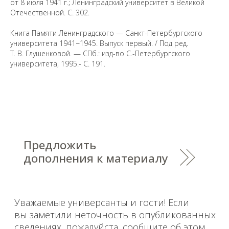
от 8 июля 1941 г.; Ленинградский университет в Великой
Отечественной. С. 302.
Книга Памяти Ленинградского — Санкт-Петербургского
университета 1941−1945. Выпуск первый. / Под ред.
Санкт-Петербургский государственный университет
©
2026
Т. В. Глушенковой. — СПб.: изд-во С.-Петербургского
университета, 1995.- С. 191.
Saint Petersburg State University
© 2026
Политика СПбГУ в отношении обработки
персональных данных
На данном информационном ресурсе могут быть
опубликованы архивные материалы с упоминанием
физических и юридических лиц, включенных
Министерством юстиции Российской Федерации в реестр
иностранных агентов, а также организаций, признанных
экстремистскими и запрещенных на территории
Российской Федерации.