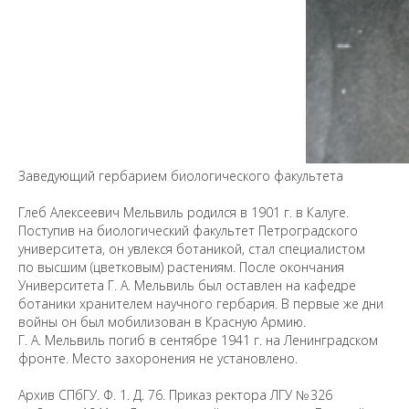
Заведующий гербарием биологического факультета
Глеб Алексеевич Мельвиль родился в 1901 г. в Калуге.
Поступив на биологический факультет Петроградского
Предложить
университета, он увлекся ботаникой, стал специалистом
дополнения к материалу
по высшим (цветковым) растениям. После окончания
Университета Г. А. Мельвиль был оставлен на кафедре
ботаники хранителем научного гербария. В первые же дни
Уважаемые универсанты и гости! Если
войны он был мобилизован в Красную Армию.
вы заметили неточность в опубликованных
Г. А. Мельвиль погиб в сентябре 1941 г. на Ленинградском
сведениях, пожалуйста, сообщите об этом
фронте. Место захоронения не установлено.
на электронный адрес
pro@spbu.ru
Архив СПбГУ. Ф. 1. Д. 76. Приказ ректора ЛГУ № 326