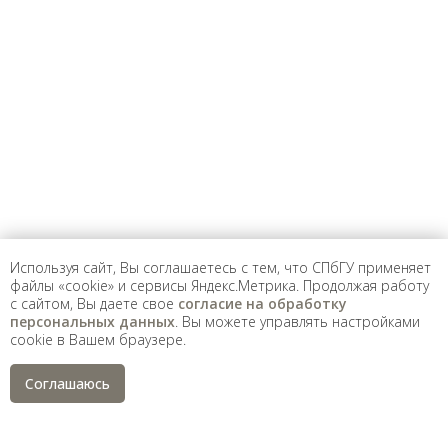
Предложить
дополнения к материалу
Уважаемые универсанты и гости! Если
вы заметили неточность в опубликованных
сведениях, пожалуйста, сообщите об этом
на электронный адрес
pro@spbu.ru
Используя сайт, Вы соглашаетесь с тем, что СПбГУ применяет
файлы «cookie» и сервисы Яндекс.Метрика. Продолжая работу
с сайтом, Вы даете свое
согласие на обработку
Санкт-Петербургский государственный университет
©
персональных данных
. Вы можете управлять настройками
2026
cookie в Вашем браузере.
Saint Petersburg State University
© 2026
Политика СПбГУ в отношении обработки
Соглашаюсь
персональных данных
На данном информационном ресурсе могут быть
опубликованы архивные материалы с упоминанием
физических и юридических лиц, включенных