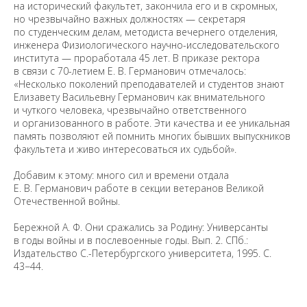
на исторический факультет, закончила его и в скромных,
но чрезвычайно важных должностях — секретаря
по студенческим делам, методиста вечернего отделения,
инженера Физиологического научно-исследовательского
института — проработала 45 лет. В приказе ректора
в связи с 70-летием Е. В. Германович отмечалось:
«Несколько поколений преподавателей и студентов знают
Елизавету Васильевну Германович как внимательного
и чуткого человека, чрезвычайно ответственного
и организованного в работе. Эти качества и ее уникальная
память позволяют ей помнить многих бывших выпускников
факультета и живо интересоваться их судьбой».
Добавим к этому: много сил и времени отдала
Е. В. Германович работе в секции ветеранов Великой
Отечественной войны.
Бережной А. Ф. Они сражались за Родину: Универсанты
в годы войны и в послевоенные годы. Вып. 2. СПб.:
Издательство С.-Петербургского университета, 1995. С.
43−44.