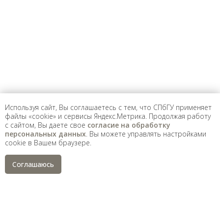
опубликованы архивные материалы с упоминанием
физических и юридических лиц, включенных
Министерством юстиции Российской Федерации в реестр
иностранных агентов, а также организаций, признанных
экстремистскими и запрещенных на территории
Российской Федерации.
Используя сайт, Вы соглашаетесь с тем, что СПбГУ применяет
файлы «cookie» и сервисы Яндекс.Метрика. Продолжая работу
с сайтом, Вы даете свое
согласие на обработку
персональных данных
. Вы можете управлять настройками
cookie в Вашем браузере.
Соглашаюсь