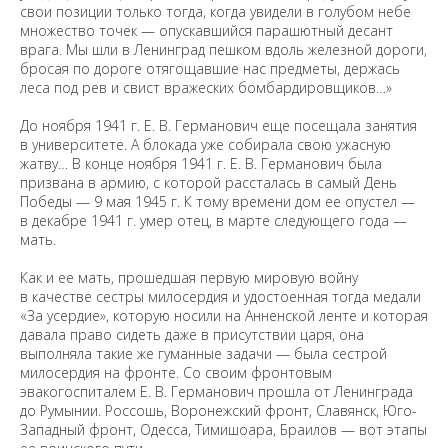
свои позиции только тогда, когда увидели в голубом небе
множество точек — опускавшийся парашютный десант
врага. Мы шли в Ленинград пешком вдоль железной дороги,
бросая по дороге отягощавшие нас предметы, держась
леса под рев и свист вражеских бомбардировщиков…»
До ноября 1941 г. Е. В. Германович еще посещала занятия
в университете. А блокада уже собирала свою ужасную
жатву… В конце ноября 1941 г. Е. В. Германович была
призвана в армию, с которой рассталась в самый День
Победы — 9 мая 1945 г. К тому времени дом ее опустел —
в декабре 1941 г. умер отец, в марте следующего года —
мать.
Как и ее мать, прошедшая первую мировую войну
в качестве сестры милосердия и удостоенная тогда медали
«За усердие», которую носили на Анненской ленте и которая
давала право сидеть даже в присутствии царя, она
выполняла такие же гуманные задачи — была сестрой
милосердия на фронте. Со своим фронтовым
эвакогоспиталем Е. В. Германович прошла от Ленинграда
до Румынии. Россошь, Воронежский фронт, Славянск, Юго-
Западный фронт, Одесса, Тимишоара, Браилов — вот этапы