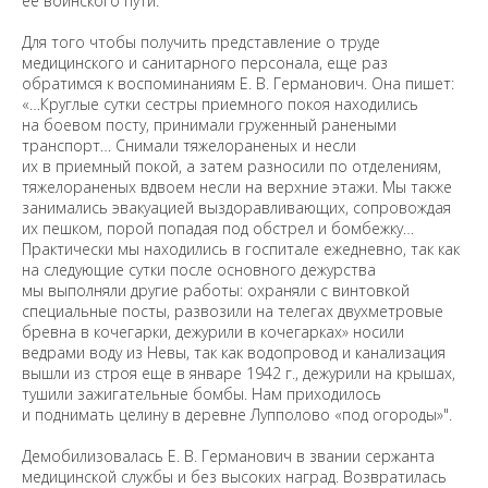
ее воинского пути.
Для того чтобы получить представление о труде
медицинского и санитарного персонала, еще раз
обратимся к воспоминаниям Е. В. Германович. Она пишет:
«…Круглые сутки сестры приемного покоя находились
на боевом посту, принимали груженный ранеными
транспорт… Снимали тяжелораненых и несли
их в приемный покой, а затем разносили по отделениям,
тяжелораненых вдвоем несли на верхние этажи. Мы также
занимались эвакуацией выздоравливающих, сопровождая
их пешком, порой попадая под обстрел и бомбежку…
Практически мы находились в госпитале ежедневно, так как
на следующие сутки после основного дежурства
мы выполняли другие работы: охраняли с винтовкой
специальные посты, развозили на телегах двухметровые
бревна в кочегарки, дежурили в кочегарках» носили
ведрами воду из Невы, так как водопровод и канализация
вышли из строя еще в январе 1942 г., дежурили на крышах,
тушили зажигательные бомбы. Нам приходилось
и поднимать целину в деревне Лупполово «под огороды»".
Демобилизовалась Е. В. Германович в звании сержанта
медицинской службы и без высоких наград. Возвратилась