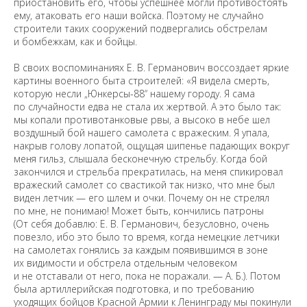
приостановить его, чтобы успешнее могли противостоять
ему, атаковать его наши войска. Поэтому не случайно
строители таких сооружений подвергались обстрелам
и бомбежкам, как и бойцы.
В своих воспоминаниях Е. В. Германович воссоздает яркие
картины военного быта строителей: «Я видела смерть,
которую несли „Юнкерсы-88“ нашему городу. Я сама
по случайности едва не стала их жертвой. А это было так:
мы копали противотанковые рвы, а высоко в небе шел
воздушный бой нашего самолета с вражеским. Я упала,
накрыв голову лопатой, ощущая шипенье падающих вокруг
меня гильз, слышала бесконечную стрельбу. Когда бой
закончился и стрельба прекратилась, на меня спикировал
вражеский самолет со свастикой так низко, что мне был
виден летчик — его шлем и очки. Почему он не стрелял
по мне, не понимаю! Может быть, кончились патроны
(От себя добавлю: Е. В. Германович, безусловно, очень
повезло, ибо это было то время, когда немецкие летчики
на самолетах гонялись за каждым появившимся в зоне
их видимости и обстрела отдельным человеком
и не отставали от него, пока не поражали. — А. Б.). Потом
была артиллерийская подготовка, и по требованию
уходящих бойцов Красной Армии к Ленинграду мы покинули