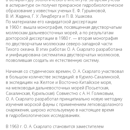
в аспирантуре он получил прекрасное гидробиологическое
образование у известных ученых Е. Ф. Гурьяновой,
В. И. Жадина, Г. У. Линдберга и П. В. Ушакова.
По материалам его кандидатской диссертации
в 1960 г. вышла монография, посвященная двустворчатым
моллюскам дальневосточных морей, а по результатам
докторской диссертации в 1980 г. — вторая монография
по двустворчатым моллюскам северо-западной части
Тихого океана. В этих работах О. А. Скарлато разработана
и унифицирована систематика двустворчатых моллюсков,
позволившая создать их естественную систему.
Начиная со студенческих времен, О. А. Скарлато участвовал
в большом количестве экспедиций: в Курило-Сахалинской,
в экспедициях на Желтое и Восточно-Китайское моря,
на мелководья дальневосточных морей (Посьетская,
Сахалинская, Курильская). Совместно с А. Н. Голиковым,
О. А. Скарлато разработал принципиально новую методику
изучения морской фауны с применением легководолазного
снаряжения, широко используемую в настоящее время
в гидробиологических исследованиях.
В 1963 г. О. А. Скарлато становится заместителем