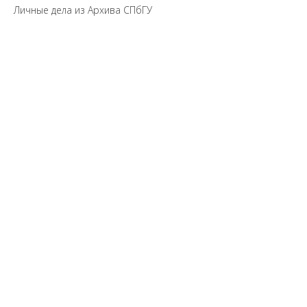
Личные дела из Архива СПбГУ
Предложить
дополнения к материалу
Уважаемые универсанты и гости! Если
вы заметили неточность в опубликованных
сведениях, пожалуйста, сообщите об этом
на электронный адрес
pro@spbu.ru