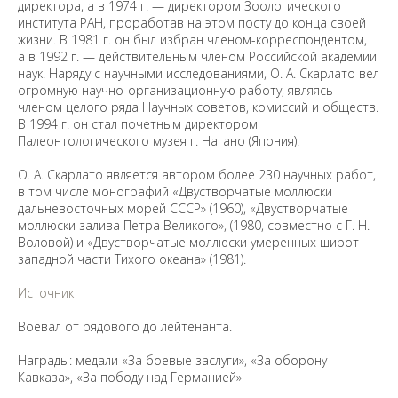
директора, а в 1974 г. — директором Зоологического
института РАН, проработав на этом посту до конца своей
жизни. В 1981 г. он был избран членом-корреспондентом,
а в 1992 г. — действительным членом Российской академии
наук. Наряду с научными исследованиями, О. А. Скарлато вел
огромную научно-организационную работу, являясь
членом целого ряда Научных советов, комиссий и обществ.
В 1994 г. он стал почетным директором
Палеонтологического музея г. Нагано (Япония).
О. А. Скарлато является автором более 230 научных работ,
в том числе монографий «Двустворчатые моллюски
дальневосточных морей СССР» (1960), «Двустворчатые
моллюски залива Петра Великого», (1980, совместно с Г. Н.
Воловой) и «Двустворчатые моллюски умеренных широт
западной части Тихого океана» (1981).
Источник
Воевал от рядового до лейтенанта.
Награды: медали «За боевые заслуги», «За оборону
Кавказа», «За пободу над Германией»