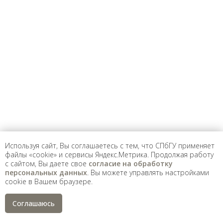
Санкт-Петербургский государственный университет
©
2026
Saint Petersburg State University
© 2026
Политика СПбГУ в отношении обработки
персональных данных
На данном информационном ресурсе могут быть
опубликованы архивные материалы с упоминанием
физических и юридических лиц, включенных
Министерством юстиции Российской Федерации в реестр
иностранных агентов, а также организаций, признанных
экстремистскими и запрещенных на территории
Российской Федерации.
Используя сайт, Вы соглашаетесь с тем, что СПбГУ применяет
файлы «cookie» и сервисы Яндекс.Метрика. Продолжая работу
с сайтом, Вы даете свое
согласие на обработку
персональных данных
. Вы можете управлять настройками
cookie в Вашем браузере.
Соглашаюсь