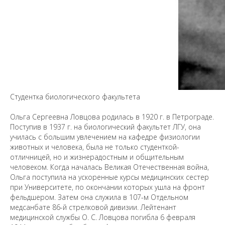
Студентка биологического факультета
Ольга Сергеевна Ловцова родилась в 1920 г. в Петрограде.
Поступив в 1937 г. на биологический факультет ЛГУ, она
училась с большим увлечением на кафедре физиологии
животных и человека, была не только студенткой-
отличницей, но и жизнерадостным и общительным
человеком. Когда началась Великая Отечественная война,
Предложить
Ольга поступила на ускоренные курсы медицинских сестер
дополнения к материалу
при Университете, по окончании которых ушла на фронт
фельдшером. Затем она служила в 107-м Отдельном
медсанбате 86-й стрелковой дивизии. Лейтенант
Уважаемые универсанты и гости! Если
медицинской службы О. С. Ловцова погибла 6 февраля
вы заметили неточность в опубликованных