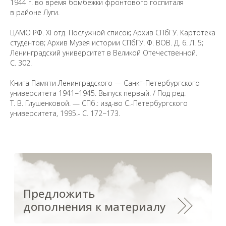
1944 г. во время бомбежки фронтового госпиталя
сведениях, пожалуйста, сообщите об этом
на электронный адрес
pro@spbu.ru
в районе Луги.
ЦАМО РФ. XI отд. Послужной список; Архив СПбГУ. Картотека
студентов; Архив Музея истории СПбГУ. Ф. ВОВ. Д. 6. Л. 5;
Ленинградский университет в Великой Отечественной.
С. 302.
Санкт-Петербургский государственный университет
©
Книга Памяти Ленинградского — Санкт-Петербургского
2026
университета 1941−1945. Выпуск первый. / Под ред.
Saint Petersburg State University
© 2026
Т. В. Глушенковой. — СПб.: изд-во С.-Петербургского
Политика СПбГУ в отношении обработки
университета, 1995.- С. 172−173.
персональных данных
На данном информационном ресурсе могут быть
опубликованы архивные материалы с упоминанием
физических и юридических лиц, включенных
Министерством юстиции Российской Федерации в реестр
иностранных агентов, а также организаций, признанных
экстремистскими и запрещенных на территории
Российской Федерации.