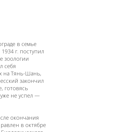
ограде в семье
 1934 г. поступил
ре зоологии
л себя
х на Тянь-Шань,
алесский закончил
, готовясь
 уже не успел —
после окончания
равлен в октябре