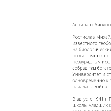
Аспирант биолог
Ростислав Михайл
известного геобо
на биологический
позвоночных по 
незаурядным иссл
собрав там богат
Университет и ст
одновременно к п
началась война.
В августе 1941 г
школы младших к