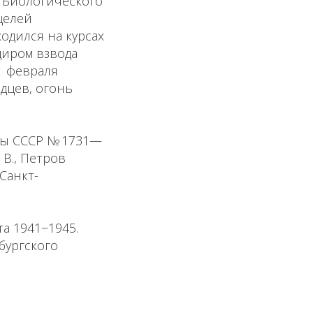
т Биологического
целей
ходился на курсах
диром взвода
1 февраля
идцев, огонь
ны СССР № 1731—
 В., Петров
 Санкт-
а 1941−1945.
рбургского