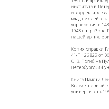
1941 г. в артилл
института в Пете
и корректировку о
младших лейтенан
управления в 148
1943 г. в районе
нашей артиллери
Копия справки Г
41/П 126 825 от 30
О. В. Погиб на Пу
Петербургский уни
Книга Памяти Лен
Выпуск первый. / 
университета, 1995