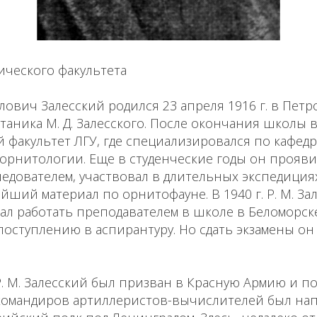
ического факультета
ович Залесский родился 23 апреля 1916 г. в Петр
таника М. Д. Залесского. После окончания школы в
 факультет ЛГУ, где специализировался по кафед
орнитологии. Еще в студенческие годы он прояви
едователем, участвовал в длительных экспедиция
ейший материал по орнитофауне. В 1940 г. Р. М. З
ал работать преподавателем в школе в Беломорске
оступлению в аспирантуру. Но сдать экзамены он
. Р. М. Залесский был призван в Красную Армию и 
омандиров артиллеристов-вычислителей был нап