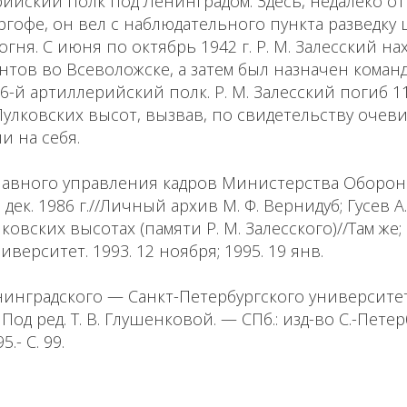
ерийский полк под Ленинградом. Здесь, недалеко о
ргофе, он вел с наблюдательного пункта разведку 
гня. С июня по октябрь 1942 г. Р. М. Залесский на
тов во Всеволожске, а затем был назначен коман
6-й артиллерийский полк. Р. М. Залесский погиб 1
 Пулковских высот, вызвав, по свидетельству очев
и на себя.
лавного управления кадров Министерства Оборо
 дек. 1986 г.//Личный архив М. Ф. Вернидуб; Гусев А.
лковских высотах (памяти Р. М. Залесского)//Там же;
верситет. 1993. 12 ноября; 1995. 19 янв.
инградского — Санкт-Петербургского университет
Под ред. Т. В. Глушенковой. — СПб.: изд-во С.-Пете
.- С. 99.