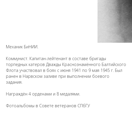
Предложить
дополнения к материалу
Механик БиНИИ.
Уважаемые универсанты и гости! Если
Коммунист. Капитан-лейтенант в составе бригады
вы заметили неточность в опубликованных
торпедных катеров Дважды Краснознамённого Балтийского
сведениях, пожалуйста, сообщите об этом
Флота участвовал в боях с июня 1941 по 9 мая 1945 г. Был
на электронный адрес
pro@spbu.ru
ранен в Нарвском заливе при выполнении боевого
задания.
Награждён 4 орденами и 8 медалями.
Фотоальбомы в Совете ветеранов СПбГУ
Санкт-Петербургский государственный университет
©
2026
Saint Petersburg State University
© 2026
Политика СПбГУ в отношении обработки