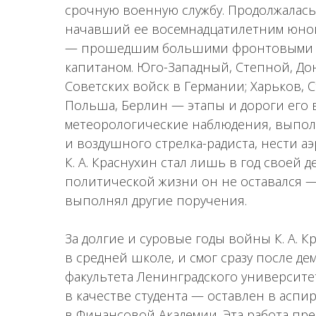
срочную военную службу. Продолжалась
начавший ее восемнадцатилетним юнош
— прошедшим большими фронтовыми д
капитаном. Юго-Западный, Степной, Дон
Советских войск в Германии; Харьков, С
Польша, Берлин — этапы и дороги его 
метеорологические наблюдения, выпол
и воздушного стрелка-радиста, нести а
К. А. Краснухин стал лишь в год своей
политической жизни он не оставался —
выполнял другие поручения.
За долгие и суровые годы войны К. А. 
в средней школе, и смог сразу после д
факультета Ленинградского университет
в качестве студента — оставлен в аспи
в Финансовой Академии. Эта работа пре