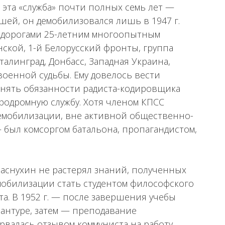
 эта «служба» почти полных семь лет —
ей, он демобилизовался лишь в 1947 г.
орогами 25-летним многоопытным
ской, 1-й Белорусский фронты, группа
талинград, Донбасс, Западная Украина,
военной судьбы. Ему довелось вести
нять обязанности радиста-кодировщика
эродромную службу. Хотя членом КПСС
 демобилизации, вне активной общественно-
 был комсоргом батальона, пропагандистом,
Краснухин не растерял знаний, полученных
емобилизации стать студентом философского
а. В 1952 г. — после завершения учебы
рантуре, затем — преподавание
рвалась отзывом коммуниста на работу