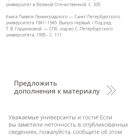
университет в Великой Отечественной. С. 305.
Книга Памяти Ленинградского — Санкт-Петербургского
Предложить
университета 1941−1945. Выпуск первый. / Под ред.
дополнения к материалу
Т. В. Глушенковой. — СПб.: изд-во С.-Петербургского
университета, 1995.- С. 111.
Уважаемые универсанты и гости! Если
вы заметили неточность в опубликованных
сведениях, пожалуйста, сообщите об этом
на электронный адрес
pro@spbu.ru
Санкт-Петербургский государственный университет
©
2026
Saint Petersburg State University
© 2026
Политика СПбГУ в отношении обработки
персональных данных
На данном информационном ресурсе могут быть