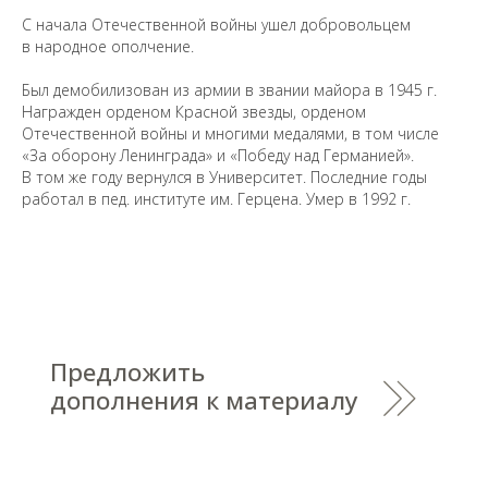
С начала Отечественной войны ушел добровольцем
в народное ополчение.
Был демобилизован из армии в звании майора в 1945 г.
Награжден орденом Красной звезды, орденом
Отечественной войны и многими медалями, в том числе
Санкт-Петербургский государственный университет
©
«За оборону Ленинграда» и «Победу над Германией».
2026
В том же году вернулся в Университет. Последние годы
Saint Petersburg State University
© 2026
работал в пед. институте им. Герцена. Умер в 1992 г.
Политика СПбГУ в отношении обработки
персональных данных
На данном информационном ресурсе могут быть
опубликованы архивные материалы с упоминанием
физических и юридических лиц, включенных
Министерством юстиции Российской Федерации в реестр
иностранных агентов, а также организаций, признанных
экстремистскими и запрещенных на территории
Российской Федерации.