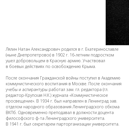
Лялин Натан Александрович родился в г. Екатеринославле
(ныне Днепропетровск) в 1902 г. 16-летним подростком
ушел добровольцем в Красную армию. Участвовал
в боевых действиях по освобождению Крыма.
После окончания Гражданской войны поступил в Академию
коммунистического воспитания в Москве. После окончания
Предложить
учебы и аспирантуры работал зам. гл. редактора (гл.
дополнения к материалу
редактор-Крупская Н.К.) журнала «Коммунистическое
просвещение». В 1934 г. был направлен в Ленинград зав.
отделом народного образования Ленинградского обкома
Уважаемые универсанты и гости! Если
ВКПб. Одновременно преподавал в должности доцента
вы заметили неточность в опубликованных
философского ф-та Ленинградского университета.
сведениях, пожалуйста, сообщите об этом
В 1941 г. был секретарем парторганизации университета.
на электронный адрес
pro@spbu.ru