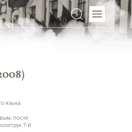
2008)
о языка.
вым, после
политрук 7-й