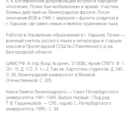
А. Я. Богоявленский добровольцем вступил в Народное
ополчение. Позже был мобилизован в армию. Участник
боевых действий на Ленинградском фронте. После
окончания ВОВ в 1945 г. вернулся с фронта солдатом в
г. Харьков, где завел семью и являлся тружеником тыла.
Работал в Управлении образования в г. Харьков. Позже —
военный учитель русского языка и литературы в старших
классов в Пролетарской СОШ № 2 Ракитянского р-на,
Белгородской области.
ЦАМО РФ. IX отд. Вход. № донес. 51 808с; Архив СПбГУ. Ф. 1.
Оп. 15. Д. 112. Л. 1—2; Там же. Картотека студентов. Д. 245.
Л. 28; Ленинградский университет в Великой
Отечественной. С. 305.
Книга Памяти Ленинградского — Санкт-Петербургского
университета 1941−1945. Выпуск первый. / Под ред.
Т. В. Глушенковой. — СПб.: изд-во С.-Петербургского
университета, 1995.- С. 34.