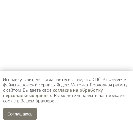
Предложить
дополнения к материалу
Уважаемые универсанты и гости! Если
вы заметили неточность в опубликованных
сведениях, пожалуйста, сообщите об этом
на электронный адрес
pro@spbu.ru
Используя сайт, Вы соглашаетесь с тем, что СПбГУ применяет
файлы «cookie» и сервисы Яндекс.Метрика. Продолжая работу
с сайтом, Вы даете свое
согласие на обработку
Санкт-Петербургский государственный университет
©
персональных данных
. Вы можете управлять настройками
2026
cookie в Вашем браузере.
Saint Petersburg State University
© 2026
Политика СПбГУ в отношении обработки
Соглашаюсь
персональных данных
На данном информационном ресурсе могут быть
опубликованы архивные материалы с упоминанием
физических и юридических лиц, включенных