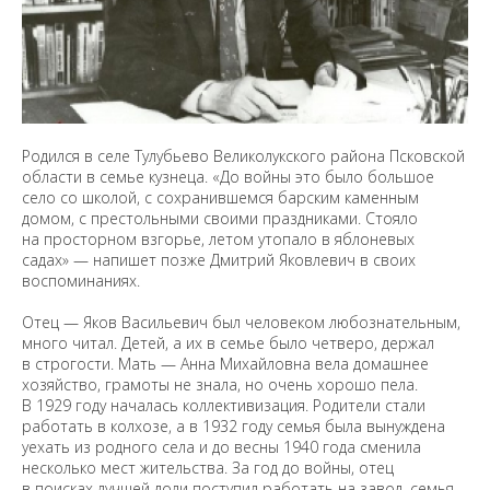
Родился в селе Тулубьево Великолукского района Псковской
области в семье кузнеца. «До войны это было большое
село со школой, с сохранившемся барским каменным
домом, с престольными своими праздниками. Стояло
на просторном взгорье, летом утопало в яблоневых
садах» — напишет позже Дмитрий Яковлевич в своих
воспоминаниях.
Отец — Яков Васильевич был человеком любознательным,
много читал. Детей, а их в семье было четверо, держал
в строгости. Мать — Анна Михайловна вела домашнее
хозяйство, грамоты не знала, но очень хорошо пела.
В 1929 году началась коллективизация. Родители стали
работать в колхозе, а в 1932 году семья была вынуждена
уехать из родного села и до весны 1940 года сменила
несколько мест жительства. За год до войны, отец
в поисках лучшей доли поступил работать на завод, семья