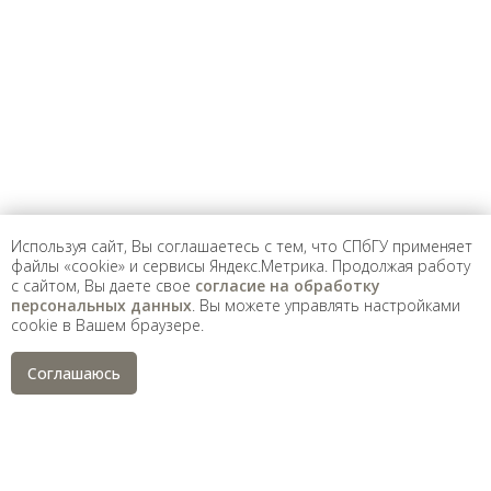
На данном информационном ресурсе могут быть
опубликованы архивные материалы с упоминанием
физических и юридических лиц, включенных
Министерством юстиции Российской Федерации в реестр
иностранных агентов, а также организаций, признанных
экстремистскими и запрещенных на территории
Российской Федерации.
Используя сайт, Вы соглашаетесь с тем, что СПбГУ применяет
файлы «cookie» и сервисы Яндекс.Метрика. Продолжая работу
с сайтом, Вы даете свое
согласие на обработку
персональных данных
. Вы можете управлять настройками
cookie в Вашем браузере.
Соглашаюсь