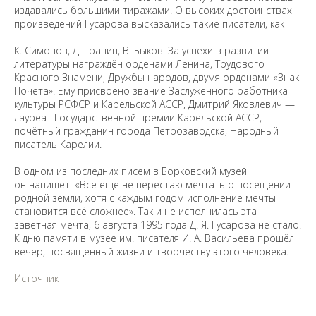
издавались большими тиражами. О высоких достоинствах
произведений Гусарова высказались такие писатели, как
К. Симонов, Д. Гранин, В. Быков. За успехи в развитии
литературы награждён орденами Ленина, Трудового
Красного Знамени, Дружбы народов, двумя орденами «Знак
Почёта». Ему присвоено звание Заслуженного работника
культуры РСФСР и Карельской АССР, Дмитрий Яковлевич —
лауреат Государственной премии Карельской АССР,
почётный гражданин города Петрозаводска, Народный
писатель Карелии.
В одном из последних писем в Борковский музей
он напишет: «Всё ещё не перестаю мечтать о посещении
родной земли, хотя с каждым годом исполнение мечты
становится всё сложнее». Так и не исполнилась эта
заветная мечта, 6 августа 1995 года Д. Я. Гусарова не стало.
К дню памяти в музее им. писателя И. А. Васильева прошёл
вечер, посвящённый жизни и творчеству этого человека.
Источник