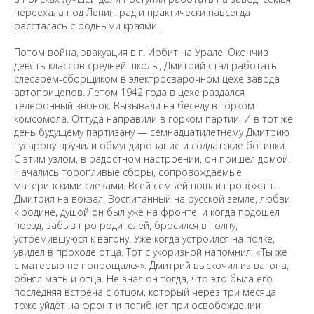
переехала под Ленинград и практически навсегда
рассталась с родными краями.
Потом война, эвакуация в г. Ирбит на Урале. Окончив
девять классов средней школы, Дмитрий стал работать
слесарем-сборщиком в электросварочном цехе завода
автоприцепов. Летом 1942 года в цехе раздался
телефонный звонок. Вызывали на беседу в горком
комсомола. Оттуда направили в горком партии. И в тот же
день будущему партизану — семнадцатилетнему Дмитрию
Гусарову вручили обмундирование и солдатские ботинки.
С этим узлом, в радостном настроении, он пришел домой.
Начались торопливые сборы, сопровождаемые
материнскими слезами. Всей семьёй пошли провожать
Дмитрия на вокзал. Воспитанный на русской земле, любви
к родине, душой он был уже на фронте, и когда подошёл
поезд, забыв про родителей, бросился в толпу,
устремившуюся к вагону. Уже когда устроился на полке,
увидел в проходе отца. Тот с укоризной напомнил: «Ты же
с матерью не попрощался». Дмитрий выскочил из вагона,
обнял мать и отца. Не знал он тогда, что это была его
последняя встреча с отцом, который через три месяца
тоже уйдёт на фронт и погибнет при освобождении