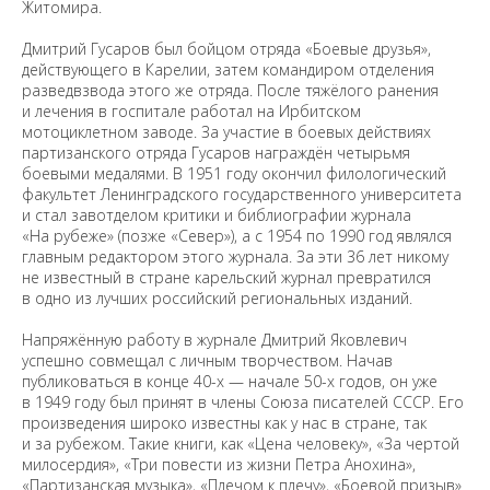
Житомира.
Дмитрий Гусаров был бойцом отряда «Боевые друзья»,
действующего в Карелии, затем командиром отделения
разведвзвода этого же отряда. После тяжёлого ранения
и лечения в госпитале работал на Ирбитском
мотоциклетном заводе. За участие в боевых действиях
партизанского отряда Гусаров награждён четырьмя
боевыми медалями. В 1951 году окончил филологический
факультет Ленинградского государственного университета
и стал завотделом критики и библиографии журнала
«На рубеже» (позже «Север»), а с 1954 по 1990 год являлся
главным редактором этого журнала. За эти 36 лет никому
не известный в стране карельский журнал превратился
в одно из лучших российский региональных изданий.
Напряжённую работу в журнале Дмитрий Яковлевич
успешно совмещал с личным творчеством. Начав
публиковаться в конце 40-х — начале 50-х годов, он уже
в 1949 году был принят в члены Союза писателей СССР. Его
произведения широко известны как у нас в стране, так
и за рубежом. Такие книги, как «Цена человеку», «За чертой
милосердия», «Три повести из жизни Петра Анохина»,
«Партизанская музыка», «Плечом к плечу», «Боевой призыв»