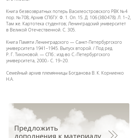
Книга безвозвратных потерь Василеостровского РВК № 4
Санкт-Петербургский государственный университет
©
пор. № 708; Архив СПбГУ. Ф. 1. Оп. 15. Д. 106 (380 478). Л. 1−2,
2026
Там же. Картотека студентов; Ленинградский университет
Saint Petersburg State University
© 2026
в Великой Отечественной. С. 305.
Политика СПбГУ в отношении обработки
персональных данных
Книга Памяти Ленинградского — Санкт-Петербургского
университета 1941−1945. Выпуск второй. / Под ред.
На данном информационном ресурсе могут быть
опубликованы архивные материалы с упоминанием
Р. Г. Тихоновой. — СПб.: изд-во С.-Петербургского
физических и юридических лиц, включенных
университета, 2000.- С. 19−20.
Министерством юстиции Российской Федерации в реестр
иностранных агентов, а также организаций, признанных
экстремистскими и запрещенных на территории
Российской Федерации.
Семейный архив племянницы Богданова В. К. Корниенко
Н.А.