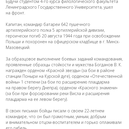
Будучи студентом 4-го курса филологического факультета
Ленинградского Государственного Университета, ушел
на фронт.
Капитан, командир батареи 642 пушечного
артиллерийского полка 5 артиллерийской дивизии,
героически погиб 20 августа 1944 года при освобождении
Польши и похоронен на офицерском кладбище в г. Минск-
Мазовецкий.
За образцовое выполнение боевых заданий командования,
проявленные образцы стойкости и мужества Богданов В. К.
Предложить
награжден орденом «Красной звезды» (за бои в районе
дополнения к материалу
станции Поныри на Курской дуге), орденом «Отечественной
войны» 1 степени (за бои по расширению плацдарма
на правом берегу Днепра), орденом «Красного знамени»
Уважаемые универсанты и гости! Если
(за бои при форсировании реки Висла и расширения
вы заметили неточность в опубликованных
плацдарма на ее левом берегу).
сведениях, пожалуйста, сообщите об этом
на электронный адрес
pro@spbu.ru
В своих письмах бойцы писали о своем 22-летнем
командире, что он был грамотным, умным, добрым
и внимательном отцом-воспитателем и горько оплакивали
его гибель.