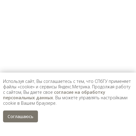
Предложить
дополнения к материалу
Уважаемые универсанты и гости! Если
вы заметили неточность в опубликованных
сведениях, пожалуйста, сообщите об этом
на электронный адрес
pro@spbu.ru
Используя сайт, Вы соглашаетесь с тем, что СПбГУ применяет
файлы «cookie» и сервисы Яндекс.Метрика. Продолжая работу
с сайтом, Вы даете свое
согласие на обработку
Санкт-Петербургский государственный университет
©
персональных данных
. Вы можете управлять настройками
2026
cookie в Вашем браузере.
Saint Petersburg State University
© 2026
Политика СПбГУ в отношении обработки
Соглашаюсь
персональных данных
На данном информационном ресурсе могут быть
опубликованы архивные материалы с упоминанием
физических и юридических лиц, включенных