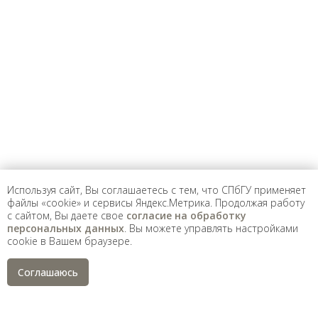
Предложить
дополнения к материалу
Уважаемые универсанты и гости! Если
вы заметили неточность в опубликованных
сведениях, пожалуйста, сообщите об этом
на электронный адрес
pro@spbu.ru
Используя сайт, Вы соглашаетесь с тем, что СПбГУ применяет
файлы «cookie» и сервисы Яндекс.Метрика. Продолжая работу
с сайтом, Вы даете свое
согласие на обработку
Санкт-Петербургский государственный университет
©
персональных данных
. Вы можете управлять настройками
2026
cookie в Вашем браузере.
Saint Petersburg State University
© 2026
Политика СПбГУ в отношении обработки
Соглашаюсь
персональных данных
На данном информационном ресурсе могут быть
опубликованы архивные материалы с упоминанием
физических и юридических лиц, включенных