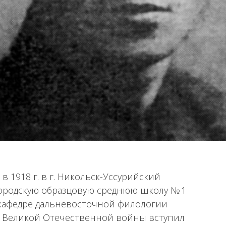
 1918 г. в г. Никольск-Уссурийский
 Городскую образцовую среднюю школу № 1
на кафедре дальневосточной филологии
ом Великой Отечественной войны вступил