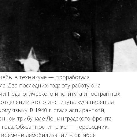
учебы в техникуме — проработала
а. Два последних года эту работу она
нии Педагогического института иностранных
 отделении этого института, куда перешла
му языку. В 1940 г. стала аспиранткой,
военном трибунале Ленинградского фронта,
 года. Обязанности те же — переводчик,
 времени демобилизации в октябре