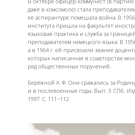
В октябре офицер-коммунист (в партию о
даже в комсомоле) стала преподавателем
ее аспирантуре помешала война. В 1956 
института пришла на факультет иностр
языковая практика и служба за границ
преподавателем немецкого языка. В 195
а в 1964 г. ей присвоили звание доцент
которых написанная в соавторстве моно
ряд общественных поручений.
Бережной А. Ф. Они сражались за Родин
и в послевоенные годы. Вып. 3. СПб.: И
1997. С. 111−112.