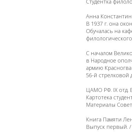
Студентка филоло
Анна Константино
В 1937 г. она ок
Обучалась на каф
филологического 
С началом Велико
в Народное опол
армию Красногвар
56-й стрелковой д
ЦАМО РФ. IX отд. Вх
Картотека студен
Материалы Совет
Книга Памяти Лен
Выпуск первый. / 