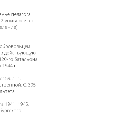
емье педагога.
ий университет.
еление)
 добровольцем
а в действующую
20-го батальона
 1944 г.
159. Л. 1.
твенной. С. 305;
льтета.
а 1941−1945.
рбургского