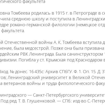
гического факультета
вна Томбеева родилась в 1915 г. в Петрограде в с
ончила среднюю школу и поступила в Ленинградск
едре романо-германской филологии (немецкое отд
факультета.
й Отечественной войны А. К. Томбеева вступила
чение, была медсестрой. Позже она была призван
дейским РВК Ленинграда. Была санинструктором 1
ивизии. Погибла у ст. Крымская под Краснодаром в
од. № донес. 16 435с: Архив СПбГУ. Ф. 1. Оп. 15. Д. 37 
тов; Ленинградский университет в Великой Отечес
а ветеранов войны и труда филологического факу
инградского — Санкт-Петербургского университет
Под ред. Т. В. Глушенковой. — СПб.: изд-во С.-Пете