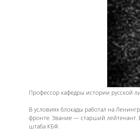
Профессор кафедры истории русской ли
В условиях блокады работал на Ленингра
фронте. Звание — старший лейтенант.
штаба КБФ.