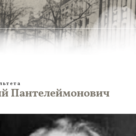
льтета
ий Пантелеймонович