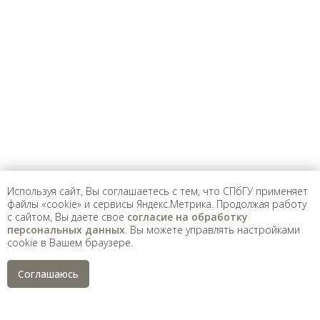
Предложить
дополнения к материалу
Уважаемые универсанты и гости! Если
вы заметили неточность в опубликованных
сведениях, пожалуйста, сообщите об этом
на электронный адрес
pro@spbu.ru
Используя сайт, Вы соглашаетесь с тем, что СПбГУ применяет
файлы «cookie» и сервисы Яндекс.Метрика. Продолжая работу
с сайтом, Вы даете свое
согласие на обработку
Санкт-Петербургский государственный университет
©
персональных данных
. Вы можете управлять настройками
2026
cookie в Вашем браузере.
Saint Petersburg State University
© 2026
Политика СПбГУ в отношении обработки
Соглашаюсь
персональных данных
На данном информационном ресурсе могут быть
опубликованы архивные материалы с упоминанием
физических и юридических лиц, включенных