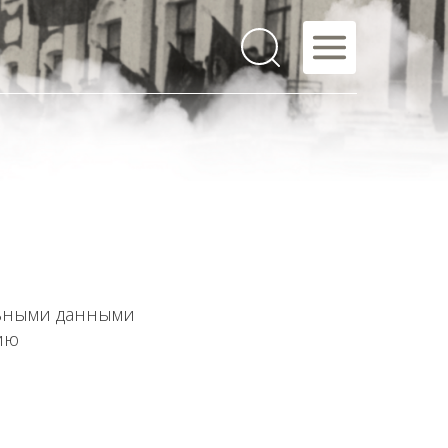
льными данными
ию