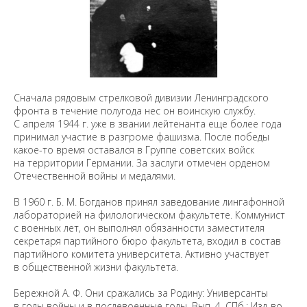
Сначала рядовым стрелковой дивизии Ленинградского
фронта в течение полугода нес он воинскую службу.
С апреля 1944 г. уже в звании лейтенанта еще более года
принимал участие в разгроме фашизма. После победы
какое-то время оставался в Группе советских войск
на территории Германии. За заслуги отмечен орденом
Отечественной войны и медалями.
В 1960 г. Б. М. Богданов принял заведование лингафонной
лабораторией на филологическом факультете. Коммунист
с военных лет, он выполнял обязанности заместителя
секретаря партийного бюро факультета, входил в состав
партийного комитета университета. Активно участвует
в общественной жизни факультета.
Бережной А. Ф. Они сражались за Родину: Универсанты
в годы войны и в послевоенные годы. Вып. 4. СПб.: Изд-во