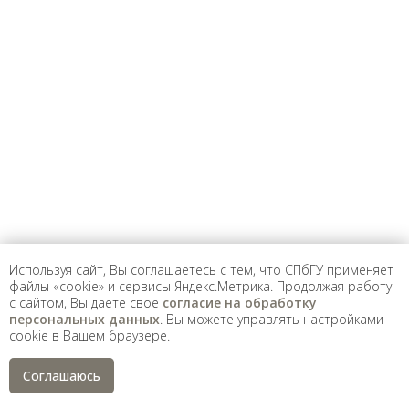
Предложить
дополнения к материалу
Уважаемые универсанты и гости! Если
вы заметили неточность в опубликованных
сведениях, пожалуйста, сообщите об этом
на электронный адрес
pro@spbu.ru
Используя сайт, Вы соглашаетесь с тем, что СПбГУ применяет
файлы «cookie» и сервисы Яндекс.Метрика. Продолжая работу
с сайтом, Вы даете свое
согласие на обработку
Санкт-Петербургский государственный университет
©
персональных данных
. Вы можете управлять настройками
2026
cookie в Вашем браузере.
Saint Petersburg State University
© 2026
Политика СПбГУ в отношении обработки
персональных данных
Соглашаюсь
На данном информационном ресурсе могут быть