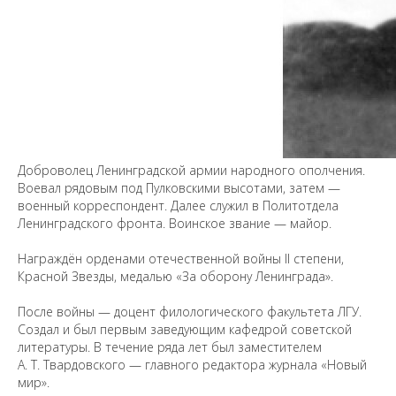
Предложить
дополнения к материалу
Доброволец Ленинградской армии народного ополчения.
Воевал рядовым под Пулковскими высотами, затем —
военный корреспондент. Далее служил в Политотдела
Уважаемые универсанты и гости! Если
Ленинградского фронта. Воинское звание — майор.
вы заметили неточность в опубликованных
сведениях, пожалуйста, сообщите об этом
Награждён орденами отечественной войны II степени,
на электронный адрес
pro@spbu.ru
Красной Звезды, медалью «За оборону Ленинграда».
После войны — доцент филологического факультета ЛГУ.
Создал и был первым заведующим кафедрой советской
литературы. В течение ряда лет был заместителем
А. Т. Твардовского — главного редактора журнала «Новый
мир».
Санкт-Петербургский государственный университет
©