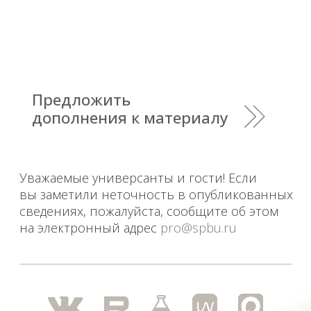
2026
Saint Petersburg State University
© 2026
Политика СПбГУ в отношении обработки
персональных данных
На данном информационном ресурсе могут быть
опубликованы архивные материалы с упоминанием
физических и юридических лиц, включенных
Министерством юстиции Российской Федерации в реестр
иностранных агентов, а также организаций, признанных
экстремистскими и запрещенных на территории
Российской Федерации.