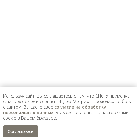
Предложить
дополнения к материалу
Уважаемые универсанты и гости! Если
вы заметили неточность в опубликованных
сведениях, пожалуйста, сообщите об этом
на электронный адрес
pro@spbu.ru
Используя сайт, Вы соглашаетесь с тем, что СПбГУ применяет
файлы «cookie» и сервисы Яндекс.Метрика. Продолжая работу
с сайтом, Вы даете свое
согласие на обработку
Санкт-Петербургский государственный университет
©
2026
персональных данных
. Вы можете управлять настройками
cookie в Вашем браузере.
Saint Petersburg State University
© 2026
Политика СПбГУ в отношении обработки
персональных данных
Соглашаюсь