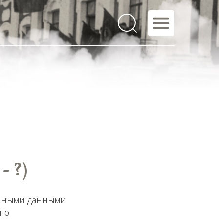
- ?)
льными данными
ию