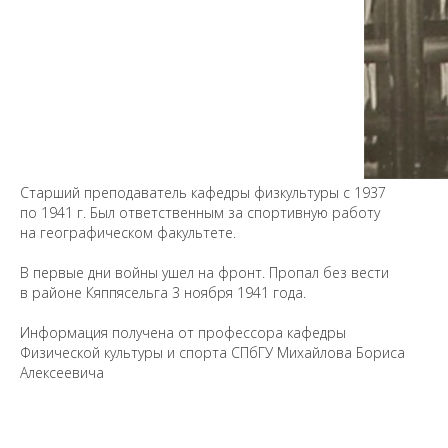
Предложить
дополнения к материалу
Старший преподаватель кафедры физкультуры с 1937
Уважаемые универсанты и гости! Если
по 1941 г. Был ответственным за спортивную работу
вы заметили неточность в опубликованных
на географическом факультете.
сведениях, пожалуйста, сообщите об этом
на электронный адрес
pro@spbu.ru
В первые дни войны ушел на фронт. Пропал без вести
в районе Кяппясельга 3 ноября 1941 года.
Информация получена от профессора кафедры
Физической культуры и спорта СПбГУ Михайлова Бориса
Алексеевича
Санкт-Петербургский государственный университет
©
2026
Saint Petersburg State University
© 2026