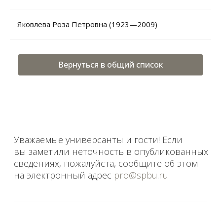
Яковлева Роза Петровна (1923—2009)
Уважаемые универсанты и гости! Если
вы заметили неточность в опубликованных
сведениях, пожалуйста, сообщите об этом
на электронный адрес
pro@spbu.ru
Вернуться в общий список
Санкт-Петербургский государственный университет
©
2026
Saint Petersburg State University
© 2026
Политика СПбГУ в отношении обработки
персональных данных
На данном информационном ресурсе могут быть
опубликованы архивные материалы с упоминанием
физических и юридических лиц, включенных
Министерством юстиции Российской Федерации в реестр
иностранных агентов, а также организаций, признанных
экстремистскими и запрещенных на территории
Российской Федерации.